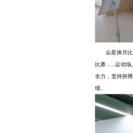
众星捧月比
比赛.....
全力，坚持拼搏
绩。